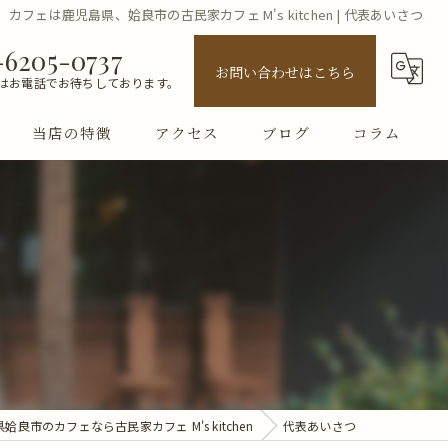
カフェは鹿児島県、姶良市の古民家カフェ M's kitchen | 代表あいさつ
-6205-0737
お問い合わせはこちら
はお電話でお待ちしております。
当店の特徴
アクセス
ブログ
コラム
ランチ
テイクアウト
お弁当
古民家
女子会
姶良市のカフェなら古民家カフェ M's kitchen
代表あいさつ