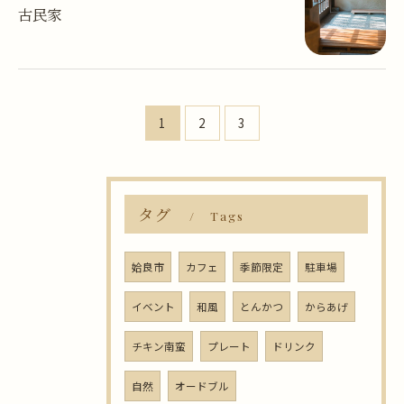
古民家
お問い合わせはこちら
1
2
3
タグ
Tags
姶良市
カフェ
季節限定
駐車場
イベント
和風
とんかつ
からあげ
チキン南蛮
プレート
ドリンク
自然
オードブル