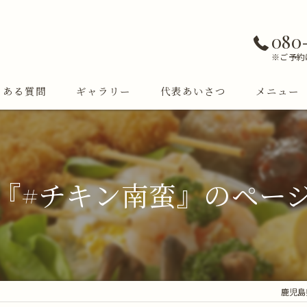
080
※ご予約
くある質問
ギャラリー
代表あいさつ
メニュー
『#チキン南蛮』のペー
鹿児島県