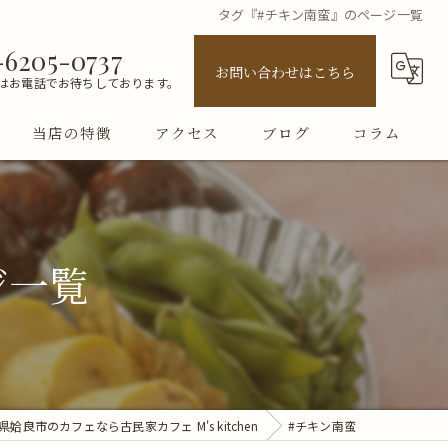
タグ『#チキン南蛮』のページ一覧
-6205-0737
お問い合わせはこちら
はお電話でお待ちしております。
当店の特徴
アクセス
ブログ
コラム
ランチ
テイクアウト
ジ一覧
お弁当
古民家
女子会
姶良市のカフェなら古民家カフェ M's kitchen
#チキン南蛮