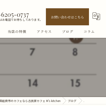
-6205-0737
お問い合わせはこちら
はお電話でお待ちしております。
当店の特徴
アクセス
ブログ
コラム
ランチ
テイクアウト
お弁当
古民家
女子会
姶良市のカフェなら古民家カフェ M's kitchen
ブログ
.