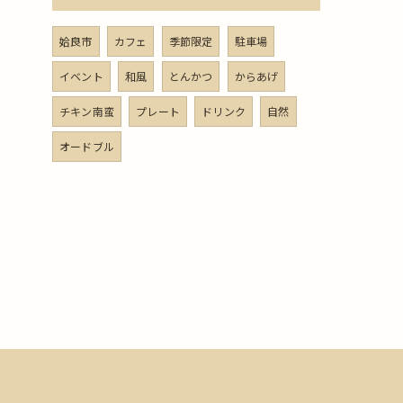
姶良市
カフェ
季節限定
駐車場
イベント
和風
とんかつ
からあげ
チキン南蛮
プレート
ドリンク
自然
オードブル