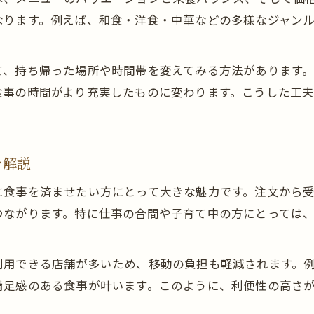
節約に役立つランチテイクアウトのポイント
なります。例えば、和食・洋食・中華などの多様なジャン
忙しい日にも手軽なランチ持ち帰り活用法
ランチテイクアウトで時短を叶える方法
て、持ち帰った場所や時間帯を変えてみる方法があります
仕事の合間に便利なテイクアウトランチ活用術
食事の時間がより充実したものに変わります。こうした工
忙しい日もランチを手軽に済ませるポイント
ランチ持ち帰りで効率よく食事を楽しむコツ
忙しい人におすすめのランチテイクアウト活用
を解説
ランチタイムに安心できる衛生ポイント
に食事を済ませたい方にとって大きな魅力です。注文から
ランチテイクアウト時の衛生対策と注意点
つながります。特に仕事の合間や子育て中の方にとっては
夏場のランチ持ち帰りで気をつけるポイント
テイクアウトランチで食中毒を防ぐ基本知識
利用できる店舗が多いため、移動の負担も軽減されます。
衛生的なランチテイクアウトの選び方
満足感のある食事が叶います。このように、利便性の高さ
ランチ持ち帰り時に安心感を得る工夫