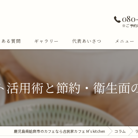
080
※ご予約
くある質問
ギャラリー
代表あいさつ
メニュー
ト活用術と節約・衛生面
鹿児島県姶良市のカフェなら古民家カフェ M's kitchen
コラム