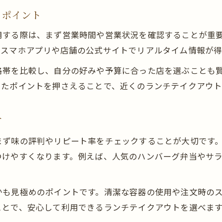
テイクアウトランチの満足感を高める工夫
るポイント
ランチテイクアウトで満足度を上げる方法
用する際は、まず営業時間や営業状況を確認することが重
テイクアウトランチを美味しく楽しむコツ
はスマホアプリや店舗の公式サイトでリアルタイム情報が
持ち帰りランチを飽きずに楽しむアイデア
格帯を比較し、自分の好みや予算に合った店を選ぶことも
ランチテイクアウトのアレンジ術を紹介
したポイントを押さえることで、近くのランチテイクアウト
お子様向けランチテイクアウトの工夫例
お得にランチを楽しむための賢い選択肢
方
ランチテイクアウトのお得な選び方とは
ず味の評判やリピート率をチェックすることが大切です。
クーポンやキャンペーンで賢くランチを注文
つけやすくなります。例えば、人気のハンバーグ弁当やサ
お得なランチ持ち帰りメニューの探し方
テイクアウトランチでコスパを高める秘訣
かも見極めのポイントです。清潔な容器の使用や注文時の
ランチの持ち帰りで得する使い方
ことで、安心して利用できるランチテイクアウトを選べま