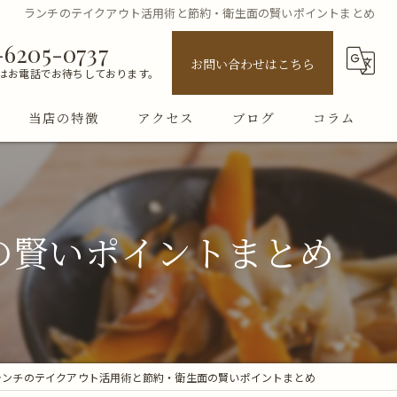
ランチのテイクアウト活用術と節約・衛生面の賢いポイントまとめ
-6205-0737
お問い合わせはこちら
はお電話でお待ちしております。
当店の特徴
アクセス
ブログ
コラム
ランチ
テイクアウト
の賢いポイントまとめ
お弁当
古民家
女子会
ランチのテイクアウト活用術と節約・衛生面の賢いポイントまとめ