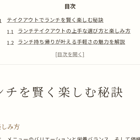
目次
テイクアウトでランチを賢く楽しむ秘訣
ランチテイクアウトの上手な選び方と楽しみ方
ランチ持ち帰りが叶える手軽さの魅力を解説
近くのランチテイクアウト店を活用するポイント
おすすめランチテイクアウトの見極め方
ランチのテイクアウト利用時に知っておきたい基
節約派に選ばれるテイクアウトランチ術
ンチを賢く楽しむ秘訣
お得なランチテイクアウト活用で家計を守る方法
ランチ持ち帰りで節約するコツとポイント
テイクアウトランチを安く楽しむ工夫とは
楽しみ方
ランチの持ち帰り選択で費用を賢く管理する
は、メニューのバリエーションと栄養バランス、そして価